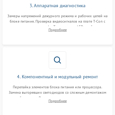
3. Аппаратная диагностика
Замеры напряжений дежурного режима и рабочих цепей на
блоке питания. Проверка видеосигналов на плате T-Con с
помощью осциллографа. Тестирование LED-драйвера и
Подробнее
светодиодных планок подсветки мультиметром.
4. Компонентный и модульный ремонт
Перепайка элементов блока питания или процессора.
Замена выгоревших светодиодов со сложным демонтажом
хрупкой матрицы. Восстановление поврежденных дорожек,
Подробнее
прошивка микросхем памяти EEPROM