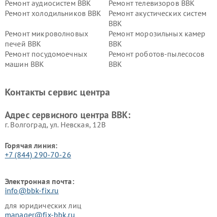
Ремонт аудиосистем BBK
Ремонт телевизоров BBK
Ремонт холодильников BBK
Ремонт акустических систем
BBK
Ремонт микроволновых
Ремонт морозильных камер
печей BBK
BBK
Ремонт посудомоечных
Ремонт роботов-пылесосов
машин BBK
BBK
Ремонт ресиверов BBK
Ремонт музыкальных центров
BBK
Контакты сервис центра
Ремонт винных шкафов BBK
Адрес сервисного центра BBK:
г. Волгоград, ул. Невская, 12В
Горячая линия:
+7 (844) 290-70-26
Электронная почта:
info@bbk-fix.ru
для юридических лиц
manager@fix-bbk.ru