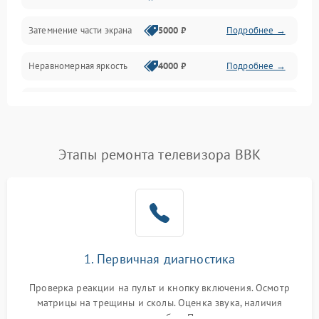
Механические повреждения
Затемнение части экрана
5000 ₽
Подробнее →
Программное обеспечение
Неравномерная яркость
4000 ₽
Подробнее →
Корпус и механика
Выгорание матрицы
6000 ₽
Подробнее →
Пульт и управление
Этапы ремонта телевизора BBK
Сеть и подключения
Аудио
Сетевая
1. Первичная диагностика
Проверка реакции на пульт и кнопку включения. Осмотр
матрицы на трещины и сколы. Оценка звука, наличия
подсветки и индикаторов ошибок. Подключение тестовых