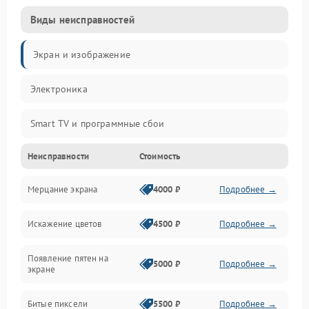
Виды неисправностей
Экран и изображение
Электроника
Smart TV и программные сбои
Неисправности
Стоимость
Питание и запуск
Мерцание экрана
4000 ₽
Подробнее →
Подсветка и LED-модули
Искажение цветов
4500 ₽
Подробнее →
Звук и аудиосистема
Появление пятен на
Сигнал и приём каналов
5000 ₽
Подробнее →
экране
Разъёмы и интерфейсы
Битые пиксели
5500 ₽
Подробнее →