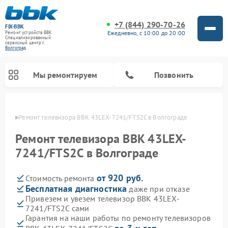
+7 (844) 290-70-26
FIX-BBK
Ежедневно, с 10:00 до 20:00
Ремонт устройств BBK
Специализированный
cервисный центр г.
Волгоград
Мы ремонтируем
Позвонить
граде
Ремонт телевизора BBK 43LEX-7241/FTS2C в Волгограде
Ремонт телевизора BBK 43LEX-
7241/FTS2C в Волгограде
от 920 руб.
Стоимость ремонта
Бесплатная диагностика
даже при отказе
Привезем и увезем телевизор BBK 43LEX-
7241/FTS2C сами
Ремонт акустических систем BBK
Ремонт морозильных камер BBK
Ремонт музыкальных центров BBK
Ремонт микроволновых печей BBK
Ремонт посудомоечных машин BBK
Гарантия на наши работы по ремонту телевизоров