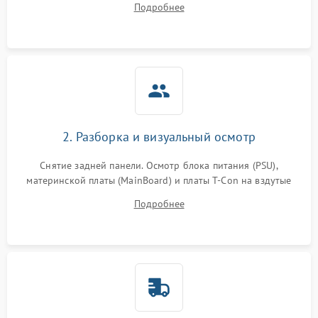
Подробнее
источников сигнала для выявления симптомов поломки.
2. Разборка и визуальный осмотр
Снятие задней панели. Осмотр блока питания (PSU),
материнской платы (MainBoard) и платы T-Con на вздутые
конденсаторы, прогары, окисления и микротрещины.
Подробнее
Проверка надежности фиксации и целостности шлейфов.