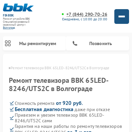
+7 (844) 290-70-26
FIX-BBK
Ежедневно, с 10:00 до 20:00
Ремонт устройств BBK
Специализированный
cервисный центр г.
Волгоград
Мы ремонтируем
Позвонить
граде
Ремонт телевизора BBK 65LED-8246/UTS2C в Волгограде
Ремонт телевизора BBK 65LED-
8246/UTS2C в Волгограде
от 920 руб.
Стоимость ремонта
Бесплатная диагностика
даже при отказе
Привезем и увезем телевизор BBK 65LED-
8246/UTS2C сами
Ремонт акустических систем BBK
Ремонт морозильных камер BBK
Ремонт музыкальных центров BBK
Ремонт микроволновых печей BBK
Ремонт посудомоечных машин BBK
Гарантия на наши работы по ремонту телевизоров