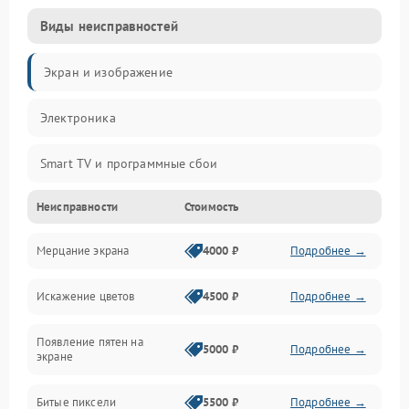
Виды неисправностей
Экран и изображение
Электроника
Smart TV и программные сбои
Неисправности
Стоимость
Питание и запуск
Мерцание экрана
4000 ₽
Подробнее →
Подсветка и LED-модули
Искажение цветов
4500 ₽
Подробнее →
Звук и аудиосистема
Появление пятен на
Сигнал и приём каналов
5000 ₽
Подробнее →
экране
Разъёмы и интерфейсы
Битые пиксели
5500 ₽
Подробнее →