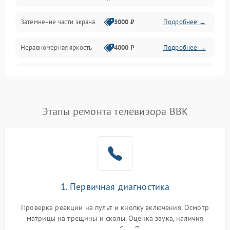
Механические повреждения
Затемнение части экрана
5000 ₽
Подробнее →
Программное обеспечение
Неравномерная яркость
4000 ₽
Подробнее →
Корпус и механика
Выгорание матрицы
6000 ₽
Подробнее →
Пульт и управление
Этапы ремонта телевизора BBK
Сеть и подключения
Аудио
Сетевая
1. Первичная диагностика
Проверка реакции на пульт и кнопку включения. Осмотр
матрицы на трещины и сколы. Оценка звука, наличия
подсветки и индикаторов ошибок. Подключение тестовых