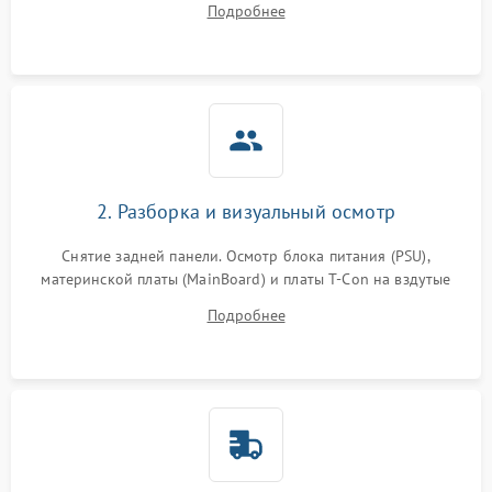
Подробнее
источников сигнала для выявления симптомов поломки.
2. Разборка и визуальный осмотр
Снятие задней панели. Осмотр блока питания (PSU),
материнской платы (MainBoard) и платы T-Con на вздутые
конденсаторы, прогары, окисления и микротрещины.
Подробнее
Проверка надежности фиксации и целостности шлейфов.