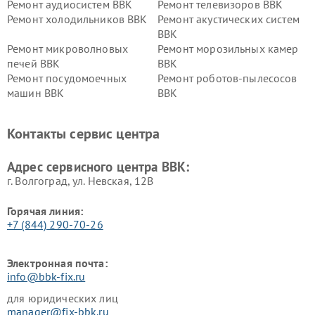
Ремонт аудиосистем BBK
Ремонт телевизоров BBK
Ремонт холодильников BBK
Ремонт акустических систем
BBK
Ремонт микроволновых
Ремонт морозильных камер
печей BBK
BBK
Ремонт посудомоечных
Ремонт роботов-пылесосов
машин BBK
BBK
Ремонт ресиверов BBK
Ремонт музыкальных центров
BBK
Контакты сервис центра
Ремонт винных шкафов BBK
Адрес сервисного центра BBK:
г. Волгоград, ул. Невская, 12В
Горячая линия:
+7 (844) 290-70-26
Электронная почта:
info@bbk-fix.ru
для юридических лиц
manager@fix-bbk.ru