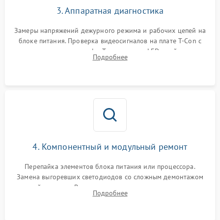
3. Аппаратная диагностика
Замеры напряжений дежурного режима и рабочих цепей на
блоке питания. Проверка видеосигналов на плате T-Con с
помощью осциллографа. Тестирование LED-драйвера и
Подробнее
светодиодных планок подсветки мультиметром.
4. Компонентный и модульный ремонт
Перепайка элементов блока питания или процессора.
Замена выгоревших светодиодов со сложным демонтажом
хрупкой матрицы. Восстановление поврежденных дорожек,
Подробнее
прошивка микросхем памяти EEPROM