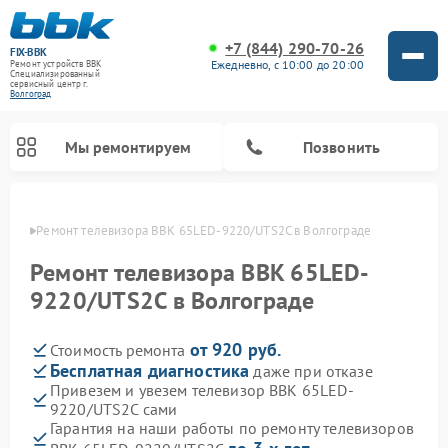
+7 (844) 290-70-26
FIX-BBK
Ежедневно, с 10:00 до 20:00
Ремонт устройств BBK
Специализированный
cервисный центр г.
Волгоград
Мы ремонтируем
Позвонить
граде
Ремонт телевизора BBK 65LED-9220/UTS2C в Волгограде
Ремонт телевизора BBK 65LED-
9220/UTS2C в Волгограде
от 920 руб.
Стоимость ремонта
Бесплатная диагностика
даже при отказе
Привезем и увезем телевизор BBK 65LED-
9220/UTS2C сами
Ремонт акустических систем BBK
Ремонт морозильных камер BBK
Ремонт музыкальных центров BBK
Ремонт микроволновых печей BBK
Ремонт посудомоечных машин BBK
Гарантия на наши работы по ремонту телевизоров