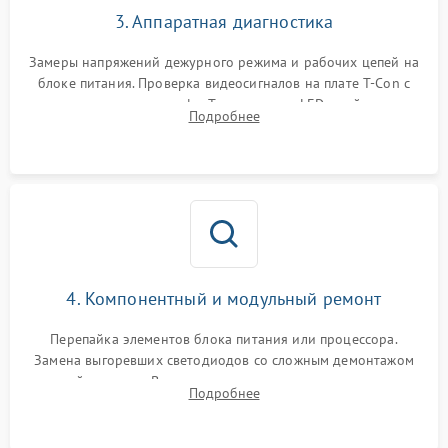
3. Аппаратная диагностика
Замеры напряжений дежурного режима и рабочих цепей на
блоке питания. Проверка видеосигналов на плате T-Con с
помощью осциллографа. Тестирование LED-драйвера и
Подробнее
светодиодных планок подсветки мультиметром.
4. Компонентный и модульный ремонт
Перепайка элементов блока питания или процессора.
Замена выгоревших светодиодов со сложным демонтажом
хрупкой матрицы. Восстановление поврежденных дорожек,
Подробнее
прошивка микросхем памяти EEPROM