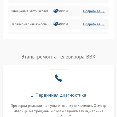
Механические повреждения
Затемнение части экрана
5000 ₽
Подробнее →
Программное обеспечение
Неравномерная яркость
4000 ₽
Подробнее →
Корпус и механика
Выгорание матрицы
6000 ₽
Подробнее →
Пульт и управление
Этапы ремонта телевизора BBK
Сеть и подключения
Аудио
Сетевая
1. Первичная диагностика
Проверка реакции на пульт и кнопку включения. Осмотр
матрицы на трещины и сколы. Оценка звука, наличия
подсветки и индикаторов ошибок. Подключение тестовых