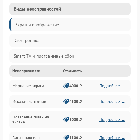
Виды неисправностей
Экран и изображение
Электроника
Smart TV и программные сбои
Неисправности
Стоимость
Питание и запуск
Мерцание экрана
4000 ₽
Подробнее →
Подсветка и LED-модули
Искажение цветов
4500 ₽
Подробнее →
Звук и аудиосистема
Появление пятен на
Сигнал и приём каналов
5000 ₽
Подробнее →
экране
Разъёмы и интерфейсы
Битые пиксели
5500 ₽
Подробнее →