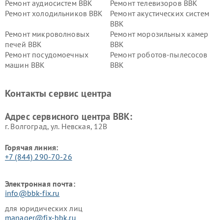
Ремонт аудиосистем BBK
Ремонт телевизоров BBK
Ремонт холодильников BBK
Ремонт акустических систем
BBK
Ремонт микроволновых
Ремонт морозильных камер
печей BBK
BBK
Ремонт посудомоечных
Ремонт роботов-пылесосов
машин BBK
BBK
Ремонт ресиверов BBK
Ремонт музыкальных центров
BBK
Контакты сервис центра
Ремонт винных шкафов BBK
Адрес сервисного центра BBK:
г. Волгоград, ул. Невская, 12В
Горячая линия:
+7 (844) 290-70-26
Электронная почта:
info@bbk-fix.ru
для юридических лиц
manager@fix-bbk.ru