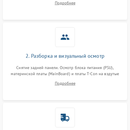
Подробнее
источников сигнала для выявления симптомов поломки.
2. Разборка и визуальный осмотр
Снятие задней панели. Осмотр блока питания (PSU),
материнской платы (MainBoard) и платы T-Con на вздутые
конденсаторы, прогары, окисления и микротрещины.
Подробнее
Проверка надежности фиксации и целостности шлейфов.