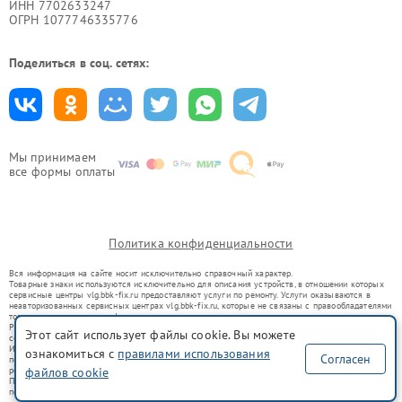
ИНН 7702633247
ОГРН 1077746335776
Поделиться в соц. сетях:
Мы принимаем
все формы оплаты
Политика конфиденциальности
Вся информация на сайте носит исключительно справочный характер.
Товарные знаки используются исключительно для описания устройств, в отношении которых
сервисные центры vlg.bbk-fix.ru предоставляют услуги по ремонту. Услуги оказываются в
неавторизованных сервисных центрах vlg.bbk-fix.ru, которые не связаны с правообладателями
товарных знаков или их официальными представителями.
Ремонт осуществляется для устройств, уже введенных в гражданский оборот в соответствии
Этот сайт использует файлы cookie. Вы можете
со статьей 1487 ГК РФ.
Использование товарных знаков не преследует цели индивидуализации услуг или введения
ознакомиться с
правилами использования
Согласен
потребителей в заблуждение, а служит для информирования о предоставляемых услугах по
файлов cookie
ремонту техники указанных брендов.
Представленная на сайте информация не является публичной офертой, определяемой
положениями Статьи 437(2) Гражданского кодекса РФ