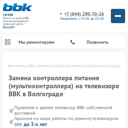
+7 (844) 290-70-26
FIX-BBK
Ежедневно, с 10:00 до 20:00
Ремонт устройств BBK
Специализированный
cервисный центр г.
Волгоград
Мы ремонтируем
Позвонить
граде
Телевизор BBK замена контроллера питания (мультиконтроллера)
Замена контроллера питания
(мультиконтроллера) на телевизоре
BBK в Волгограде
Привезем и увезем телевизор BBK собственной
доставкой
Гарантия на наши работы по ремонту телевизоров
Ремонт акустических систем BBK
Ремонт морозильных камер BBK
Ремонт музыкальных центров BBK
Ремонт микроволновых печей BBK
Ремонт посудомоечных машин BBK
до 3-х лет
BBK