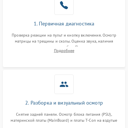
1. Первичная диагностика
Проверка реакции на пульт и кнопку включения. Осмотр
матрицы на трещины и сколы. Оценка звука, наличия
подсветки и индикаторов ошибок. Подключение тестовых
Подробнее
источников сигнала для выявления симптомов поломки.
2. Разборка и визуальный осмотр
Снятие задней панели. Осмотр блока питания (PSU),
материнской платы (MainBoard) и платы T-Con на вздутые
конденсаторы, прогары, окисления и микротрещины.