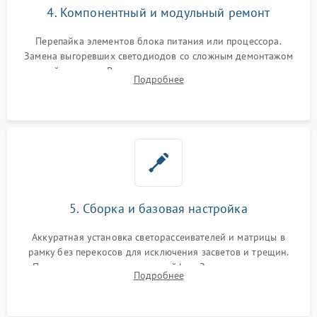
4. Компонентный и модульный ремонт
Перепайка элементов блока питания или процессора.
Замена выгоревших светодиодов со сложным демонтажом
хрупкой матрицы. Восстановление поврежденных дорожек,
Подробнее
прошивка микросхем памяти EEPROM
5. Сборка и базовая настройка
Аккуратная установка светорассеивателей и матрицы в
рамку без перекосов для исключения засветов и трещин.
Подключение внутренних шлейфов. Закрытие корпуса.
Подробнее
Сброс настроек и обновление программного обеспечения.