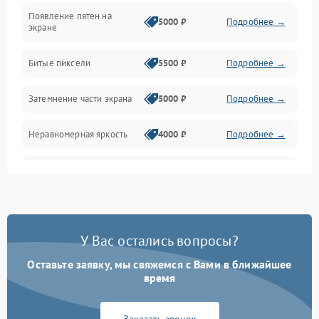
Появление пятен на
Сигнал и приём каналов
5000 ₽
Подробнее →
экране
Разъёмы и интерфейсы
Битые пиксели
5500 ₽
Подробнее →
Механические повреждения
Затемнение части экрана
5000 ₽
Подробнее →
Программное обеспечение
Неравномерная яркость
4000 ₽
Подробнее →
Корпус и механика
Выгорание матрицы
6000 ₽
Подробнее →
Пульт и управление
Сеть и подключения
У Вас остались вопросы?
Оставьте заявку, мы свяжемся с Вами в ближайшее
Аудио
время
Сетевая