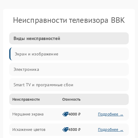
Неисправности телевизора BBK
Виды неисправностей
Экран и изображение
Электроника
Smart TV и программные сбои
Неисправности
Стоимость
Питание и запуск
Мерцание экрана
4000 ₽
Подробнее →
Подсветка и LED-модули
Искажение цветов
4500 ₽
Подробнее →
Звук и аудиосистема