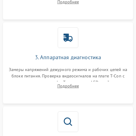
Подробнее
Проверка надежности фиксации и целостности шлейфов.
3. Аппаратная диагностика
Замеры напряжений дежурного режима и рабочих цепей на
блоке питания. Проверка видеосигналов на плате T-Con с
помощью осциллографа. Тестирование LED-драйвера и
Подробнее
светодиодных планок подсветки мультиметром.