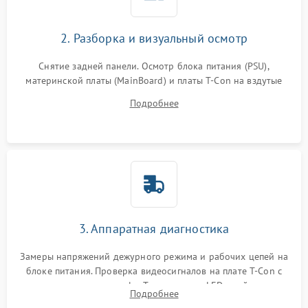
2. Разборка и визуальный осмотр
Снятие задней панели. Осмотр блока питания (PSU),
материнской платы (MainBoard) и платы T-Con на вздутые
конденсаторы, прогары, окисления и микротрещины.
Подробнее
Проверка надежности фиксации и целостности шлейфов.
3. Аппаратная диагностика
Замеры напряжений дежурного режима и рабочих цепей на
блоке питания. Проверка видеосигналов на плате T-Con с
помощью осциллографа. Тестирование LED-драйвера и
Подробнее
светодиодных планок подсветки мультиметром.