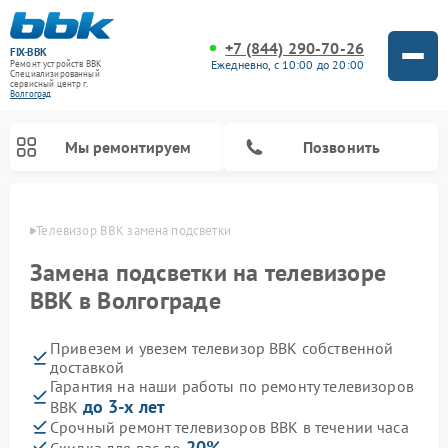
+7 (844) 290-70-26
FIX-BBK
Ежедневно, с 10:00 до 20:00
Ремонт устройств BBK
Специализированный
cервисный центр г.
Волгоград
Мы ремонтируем
Позвонить
граде
Телевизор BBK замена подсветки
Замена подсветки на телевизоре
BBK в Волгограде
Привезем и увезем телевизор BBK собственной
доставкой
Гарантия на наши работы по ремонту телевизоров
до 3-х лет
BBK
Ремонт акустических систем BBK
Ремонт морозильных камер BBK
Ремонт музыкальных центров BBK
Ремонт микроволновых печей BBK
Ремонт посудомоечных машин BBK
Срочный ремонт телевизоров BBK в течении часа
20%