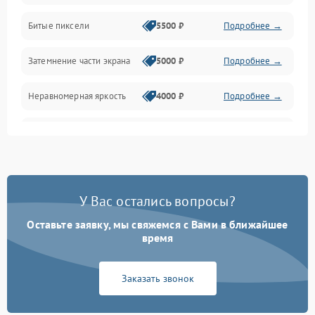
Разъёмы и интерфейсы
Битые пиксели
5500 ₽
Подробнее →
Механические повреждения
Затемнение части экрана
5000 ₽
Подробнее →
Программное обеспечение
Неравномерная яркость
4000 ₽
Подробнее →
Корпус и механика
Выгорание матрицы
6000 ₽
Подробнее →
Пульт и управление
Сеть и подключения
У Вас остались вопросы?
Оставьте заявку, мы свяжемся с Вами в ближайшее
Аудио
время
Сетевая
Заказать звонок