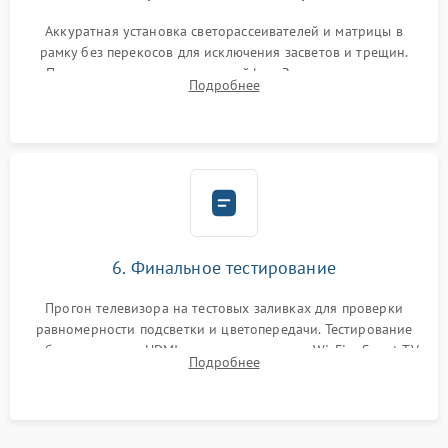
Аккуратная установка светорассеивателей и матрицы в
рамку без перекосов для исключения засветов и трещин.
Подключение внутренних шлейфов. Закрытие корпуса.
Подробнее
Сброс настроек и обновление программного обеспечения.
6. Финальное тестирование
Прогон телевизора на тестовых заливках для проверки
равномерности подсветки и цветопередачи. Тестирование
работы разъемов HDMI, динамиков, модуля Wi-Fi и Smart TV
Подробнее
в рабочем режиме в течение нескольких часов.