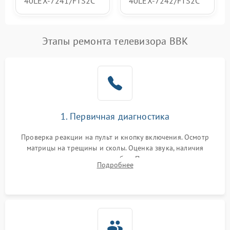
40LEX-7241/FTS2C
40LEX-7242/FTS2C
Этапы ремонта телевизора BBK
1. Первичная диагностика
Проверка реакции на пульт и кнопку включения. Осмотр
матрицы на трещины и сколы. Оценка звука, наличия
подсветки и индикаторов ошибок. Подключение тестовых
Подробнее
источников сигнала для выявления симптомов поломки.