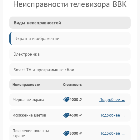
Неисправности телевизора BBK
Виды неисправностей
Экран и изображение
Электроника
Smart TV и программные сбои
Неисправности
Стоимость
Питание и запуск
Мерцание экрана
4000 ₽
Подробнее →
Подсветка и LED-модули
Искажение цветов
4500 ₽
Подробнее →
Звук и аудиосистема
Появление пятен на
Сигнал и приём каналов
5000 ₽
Подробнее →
экране