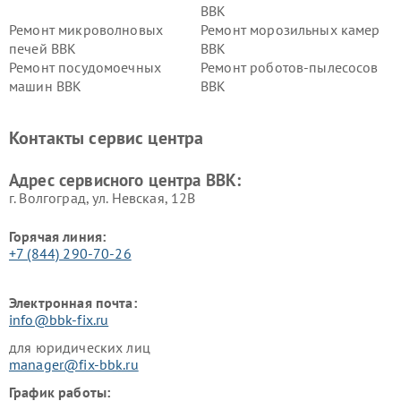
BBK
Ремонт микроволновых
Ремонт морозильных камер
печей BBK
BBK
Ремонт посудомоечных
Ремонт роботов-пылесосов
машин BBK
BBK
Ремонт ресиверов BBK
Ремонт музыкальных центров
BBK
Контакты сервис центра
Ремонт винных шкафов BBK
Адрес сервисного центра BBK:
г. Волгоград, ул. Невская, 12В
Горячая линия:
+7 (844) 290-70-26
Электронная почта:
info@bbk-fix.ru
для юридических лиц
manager@fix-bbk.ru
График работы: