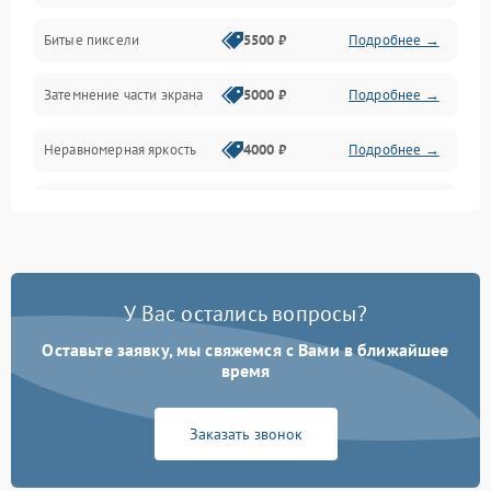
Разъёмы и интерфейсы
Битые пиксели
5500 ₽
Подробнее →
Механические повреждения
Затемнение части экрана
5000 ₽
Подробнее →
Программное обеспечение
Неравномерная яркость
4000 ₽
Подробнее →
Корпус и механика
Выгорание матрицы
6000 ₽
Подробнее →
Пульт и управление
Сеть и подключения
У Вас остались вопросы?
Оставьте заявку, мы свяжемся с Вами в ближайшее
Аудио
время
Сетевая
Заказать звонок