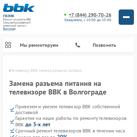
+7 (844) 290-70-26
FIX-BBK
Ежедневно, с 10:00 до 20:00
Ремонт устройств BBK
Специализированный
cервисный центр г.
Волгоград
Мы ремонтируем
Позвонить
граде
Телевизор BBK замена разъема питания
Замена разъема питания на
телевизоре BBK в Волгограде
Привезем и увезем телевизор BBK собственной
доставкой
Гарантия на наши работы по ремонту телевизоров
до 3-х лет
BBK
Ремонт акустических систем BBK
Ремонт морозильных камер BBK
Ремонт музыкальных центров BBK
Ремонт микроволновых печей BBK
Ремонт посудомоечных машин BBK
Срочный ремонт телевизоров BBK в течении часа
20%