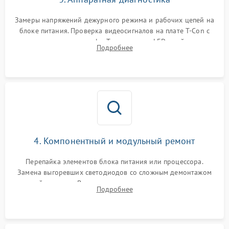
Замеры напряжений дежурного режима и рабочих цепей на
блоке питания. Проверка видеосигналов на плате T-Con с
помощью осциллографа. Тестирование LED-драйвера и
Подробнее
светодиодных планок подсветки мультиметром.
4. Компонентный и модульный ремонт
Перепайка элементов блока питания или процессора.
Замена выгоревших светодиодов со сложным демонтажом
хрупкой матрицы. Восстановление поврежденных дорожек,
Подробнее
прошивка микросхем памяти EEPROM