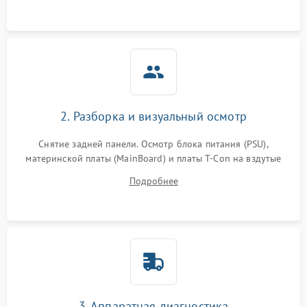
2. Разборка и визуальный осмотр
Снятие задней панели. Осмотр блока питания (PSU),
материнской платы (MainBoard) и платы T-Con на вздутые
конденсаторы, прогары, окисления и микротрещины.
Подробнее
Проверка надежности фиксации и целостности шлейфов.
3. Аппаратная диагностика