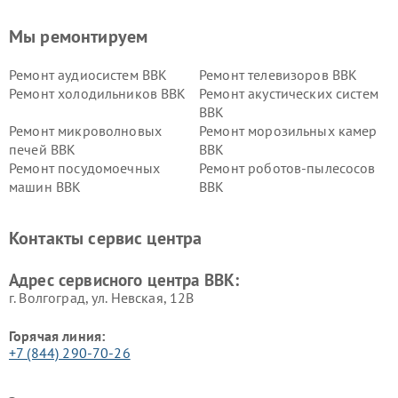
Мы ремонтируем
Ремонт аудиосистем BBK
Ремонт телевизоров BBK
Ремонт холодильников BBK
Ремонт акустических систем
BBK
Ремонт микроволновых
Ремонт морозильных камер
печей BBK
BBK
Ремонт посудомоечных
Ремонт роботов-пылесосов
машин BBK
BBK
Ремонт ресиверов BBK
Ремонт музыкальных центров
BBK
Контакты сервис центра
Ремонт винных шкафов BBK
Адрес сервисного центра BBK:
г. Волгоград, ул. Невская, 12В
Горячая линия:
+7 (844) 290-70-26