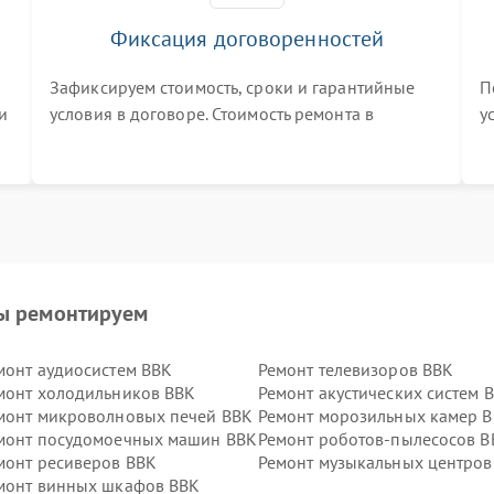
Фиксация договоренностей
Зафиксируем стоимость, сроки и гарантийные
П
и
условия в договоре. Стоимость ремонта в
у
процессе меняться не будет
п
т
ы ремонтируем
монт аудиосистем BBK
Ремонт телевизоров BBK
монт холодильников BBK
Ремонт акустических систем 
монт микроволновых печей BBK
Ремонт морозильных камер 
монт посудомоечных машин BBK
Ремонт роботов-пылесосов B
монт ресиверов BBK
Ремонт музыкальных центров
монт винных шкафов BBK