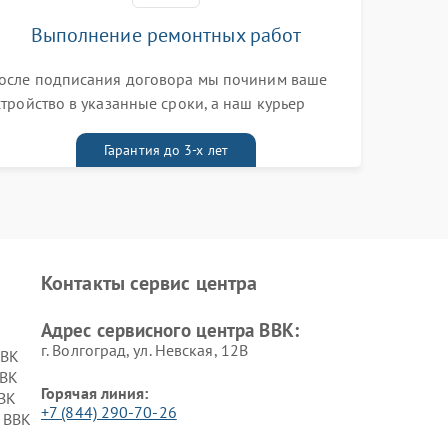
Выполнение ремонтных работ
осле подписания договора мы починим ваше
стройство в указанные сроки, а наш курьер
ривезет его к вам вместе с гарантийным
алоном бесплатно
Гарантия до 3-х лет
Контакты сервис центра
Адрес сервисного центра BBK:
г. Волгоград, ул. Невская, 12В
BBK
BBK
Горячая линия:
BK
+7 (844) 290-70-26
 BBK