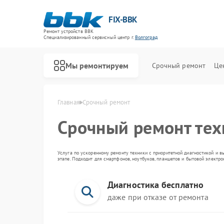
FIX-BBK
Ремонт устройств BBK
Специализированный cервисный центр г.
Волгоград
Мы ремонтируем
Срочный ремонт
Це
Главная
Срочный ремонт
Срочный ремонт те
Услуга по ускоренному ремонту техники с приоритетной диагностикой и в
этапе. Подходит для смартфонов, ноутбуков, планшетов и бытовой электр
Диагностика бесплатно
даже при отказе от ремонта
Ремонт акустических систем BBK
Ремонт микроволновых печей BBK
Ремонт морозильных камер BBK
Ремонт посудомоечных машин BBK
Ремонт роботов-пылесосов BBK
Ремонт музыкальных центров BBK